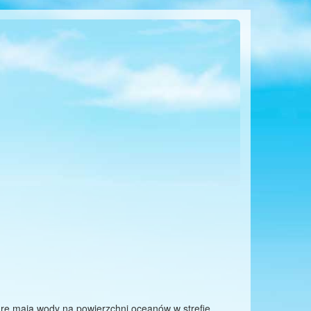
ę mają wody na powierzchni oceanów w strefie