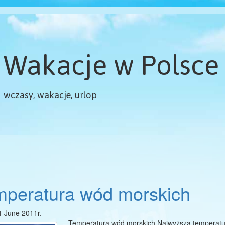
Wakacje w Polsce
wczasy, wakacje, urlop
peratura wód morskich
1 June 2011r.
Temperatura wód morskich Najwyższą temperatur