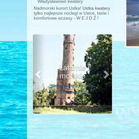
Władysławowo kwatery
Nadmorski kurort Ustka!
Ustka kwatery
tylko najlepsze noclegi w Ustce, tanie i
komfortowe wczasy - W E J D Ź !
Previous
Next
Latarnie
morskie
W czasie wojny stuletniej
Edward książę Walii