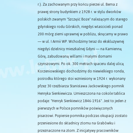
r.). Za zachowanym przy końcu pierzei ul. Bema z
prawej strony budynkiem z 1928 r. w stylu dworków
polskich zwanym "Szczęść Boże" należącym do starego
gdyńskiego rodu Górskich, niegdyś właścicieli ponad
200 mórg ziemi uprawnej w pobliżu, skręcamy w prawo
— w ul. I Armii WP. Wchodzimy teraz do ekskluzywnej
niegdyś dzielnicy mieszkalnej Gdyni — na Kamienną
Górę, zabudowaną willami i małymi domami
czynszowymi. Po ok. 300 metrach spaceru dalej ulicą
Korzeniowskiego dochodzimy do niewielkiego ronda,
pośrodku którego stoi wzniesiony w 1924 r. wykonany
pfzez 30 rzeźbiarza Stanisława Jackowskiego pomnik
Henryka Sienkiewicza. Umieszczona na cokole tablica
podaje: "Henryk Sienkiewicz 1846-1916". Jest to jeden z
pierwszych w Polsce pomników poświęconych
pisarzowi. Popiersie pomnika podczas okupacji zostało
przeniesione do składnicy złomu na Grabówku i
przeznaczone na złom. Z inicjatywy pracowników