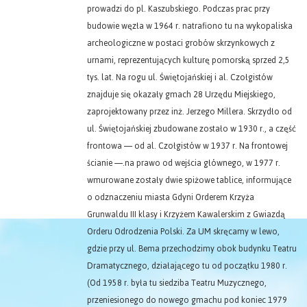
prowadzi do pl. Kaszubskiego. Podczas prac przy
budowie węzła w 1964 r. natrafiono tu na wykopaliska
archeologiczne w postaci grobów skrzynkowych z
urnami, reprezentujących kulturę pomorską sprzed 2,5
tys. lat. Na rogu ul. Świętojańskiej i al. Czołgistów
znajduje się okazały gmach 28 Urzędu Miejskiego,
zaprojektowany przez inż. Jerzego Millera. Skrzydło od
ul. Świętojańskiej zbudowane zostało w 1930 r., a część
frontowa — od al. Czołgistów w 1937 r. Na frontowej
ścianie —.na prawo od wejścia głównego, w 1977 r.
wmurowane zostały dwie spiżowe tablice, informujące
o odznaczeniu miasta Gdyni Orderem Krzyża
Grunwaldu III klasy i Krzyżem Kawalerskim z Gwiazdą
Orderu Odrodzenia Polski. Za UM skręcamy w lewo,
gdzie przy ul. Bema przechodzimy obok budynku Teatru
Dramatycznego, działającego tu od początku 1980 r.
(Od 1958 r. była tu siedziba Teatru Muzycznego,
przeniesionego do nowego gmachu pod koniec 1979