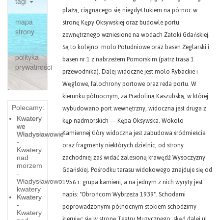
tagi
plażą, ciągnącego się niegdyś łukiem na północ w
mapa
stronę Kępy Oksywskiej oraz budowle portu
strony
zewnętrznego wzniesione na wodach Zatoki Gdańskiej.
Są to kolejno: molo Południowe oraz basen Żeglarski i
polityka
basen nr 1 z nabrzeżem Pomorskim (patrz trasa 1
prywatności
przewodnika). Dalej widoczne jest molo Rybackie i
Węglowe, falochrony portowe oraz reda portu. W
kierunku północnym, za Pradoliną Kaszubską, w której
wybudowano port wewnętrzny, widoczna jest druga z
Polecamy:
Kwatery
kęp nadmorskich — Kępa Oksywska. Wokoło
we
Kamiennej Góry widoczna jest zabudowa śródmieścia
Władysławowie
-
oraz fragmenty niektórych dzielnic, od strony
Kwatery
zachodniej zaś widać zalesioną krawędź Wysoczyzny
nad
morzem
Gdańskiej. Pośrodku tarasu widokowego znajduje się od
-
1956 r. grupa kamieni, a na jednym z nich wyryty jest
Władysławowo
kwatery
napis: "Obrońcom Wybrzeża 1939". Schodami
Kwatery
-
poprowadzonymi północnym stokiem schodzimy
Kwatery
kierując się w stronę Teatru Muzycznego, skąd dalej ul.