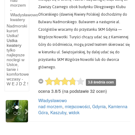
nad
morzem
Zawiszy Czarnego obok budynku Okręgowego Klubu
-
Oficerskiego (dawniej Riwiery Polskiej) dochodzimy do
Władysławowo
kwatery
Bulwaru Nadmorskiego. Bulwarem a następnie al.
Nadmorski
Czołgistów wracamy do przystanku SKM Gdynia —
kurort
Ustka!
Wzgórze Nowotki. Turyści chcący udać się z Kamiennej
Ustka
Góry do śródmieścia, mogą przed teatrem skierować się
kwatery
tylko
w kierunku ul. Świętojańskiej, by dalej udać się do
Jezioro
najlepsze
przystanku SKM Wzgórze Nowotki lub do dworca
noclegi w
Kaszubi
Turkusowe
Ustce,
głównego.
tanie i
KASZUBI.
Jezioro
komfortowe
Tak pisał
Turkusowe
wczasy -
3.8 średnia ocen
W E J D Ź !
o nich
Jezioro
ocena
3.8
/
5
(na podstawie
32
ocen)
rosyjski
Turkusowe
historyk
(12, 13)
Władysławowo
Previous
Next
A. F.
jest
nad morzem
,
miejscowości
,
Gdynia
,
Kamienna
Góra
,
Kaszuby
,
widok