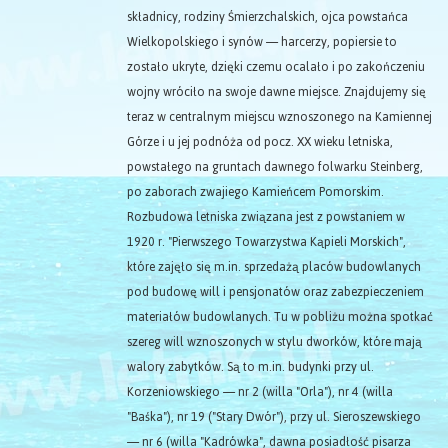
składnicy, rodziny Śmierzchalskich, ojca powstańca
Wielkopolskiego i synów — harcerzy, popiersie to
zostało ukryte, dzięki czemu ocalało i po zakończeniu
wojny wróciło na swoje dawne miejsce. Znajdujemy się
teraz w centralnym miejscu wznoszonego na Kamiennej
Górze i u jej podnóża od pocz. XX wieku letniska,
powstałego na gruntach dawnego folwarku Steinberg,
po zaborach zwajiego Kamieńcem Pomorskim.
Rozbudowa letniska związana jest z powstaniem w
1920 r. "Pierwszego Towarzystwa Kąpieli Morskich",
które zajęło się m.in. sprzedażą placów budowlanych
pod budowę will i pensjonatów oraz zabezpieczeniem
materiałów budowlanych. Tu w pobliżu można spotkać
szereg will wznoszonych w stylu dworków, które mają
walory zabytków. Są to m.in. budynki przy ul.
Korzeniowskiego — nr 2 (willa "Orla"), nr 4 (willa
"Baśka"), nr 19 ("Stary Dwór"), przy ul. Sieroszewskiego
— nr 6 (willa "Kadrówka", dawna posiadłość pisarza