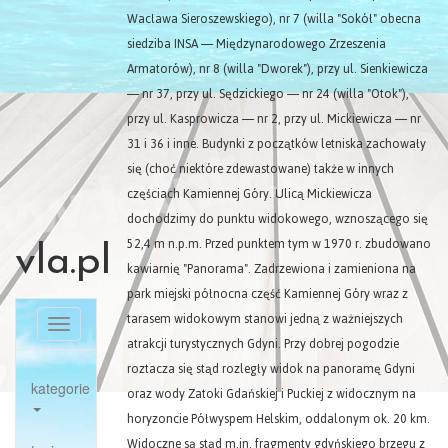
Wacława Sieroszewskiego), nr 7 (willa "Sokół" obecna
siedziba INSA — Międzynarodowego Zrzeszenia
Armatorów), nr 8 (willa "Dworek"), przy ul. Sienkiewicza
— nr 37, przy ul. Sędzickiego — nr 24 (willa "Otok"),
przy ul. Kasprowicza — nr 2, przy ul. Mickiewicza — nr
31 i 36 i inne. Budynki z początków letniska zachowały
się (choć niektóre zdewastowane) także w innych
częściach Kamiennej Góry. Ulicą Mickiewicza
dochodzimy do punktu widokowego, wznoszącego się
52,4 m n.p.m. Przed punktem tym w 1970 r. zbudowano
vla.pl
kawiarnię "Panorama". Zadrzewiona i zamieniona na
park miejski północna część Kamiennej Góry wraz z
tarasem widokowym stanowi jedną z ważniejszych
Toggle
atrakcji turystycznych Gdyni. Przy dobrej pogodzie
navigation
roztacza się stąd rozległy widok na panoramę Gdyni
kategorie
oraz wody Zatoki Gdańskiej i Puckiej z widocznym na
horyzoncie Półwyspem Helskim, oddalonym ok. 20 km.
Widoczne są stąd m.in. fragmenty gdyńskiego brzegu z