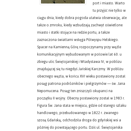
port i miasto. Warto
tu przyjść nie tylko w
ciągu dnia, kiedy dobra pogoda ułatwia obserwację, ale
także o zmroku, kiedy wzbudzają zachwyt oświetlone
miasto i statki stojące na redzie portu, a także
zaznaczona światłami wstęga Półwyspu Helskiego.
Spacer na Kamienną Górę rozpoczynamy przy węźle
komunikacyjnym wybudowanym w połowie lat 60. u
zbiegu ulic Świętojańskiej i Władysława IV, w pobliżu
znajdującej się tu niegdyś Jańskiej Karczmy. W pobliżu
obecnego węzła, w końcu XVI wieku postawiony został
posąg patrona podróżników i pielgrzymów — św. Jana
Nepomucena. Posąg ten zniszczyli okupanci na
początku II wojny. Obecny postawiony został w 1983 r.
Figura Św. Jana stała w miejscu, gdzie od starego szlaku
handlowego, przebudowanego w 1822 r. zwanego
szosą Gdańską, odchodziła droga do gdyńskiej wsi a
później do powstającego portu. Dziś ul. Świętojańska