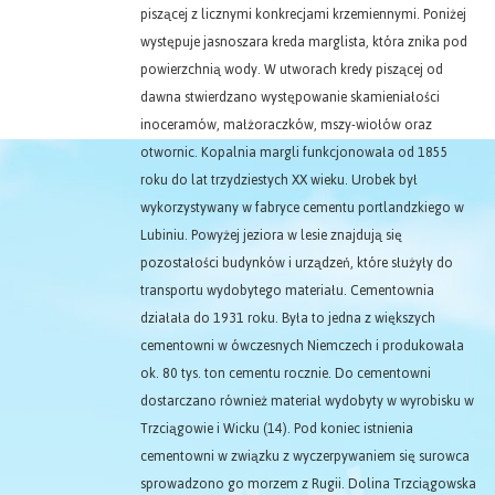
piszącej z licznymi konkrecjami krzemiennymi. Poniżej
występuje jasnoszara kreda marglista, która znika pod
powierzchnią wody. W utworach kredy piszącej od
dawna stwierdzano występowanie skamieniałości
inoceramów, małżoraczków, mszy-wiołów oraz
otwornic. Kopalnia margli funkcjonowała od 1855
roku do lat trzydziestych XX wieku. Urobek był
wykorzystywany w fabryce cementu portlandzkiego w
Lubiniu. Powyżej jeziora w lesie znajdują się
pozostałości budynków i urządzeń, które służyły do
transportu wydobytego materiału. Cementownia
działała do 1931 roku. Była to jedna z większych
cementowni w ówczesnych Niemczech i produkowała
ok. 80 tys. ton cementu rocznie. Do cementowni
dostarczano również materiał wydobyty w wyrobisku w
Trzciągowie i Wicku (14). Pod koniec istnienia
cementowni w związku z wyczerpywaniem się surowca
sprowadzono go morzem z Rugii. Dolina Trzciągowska