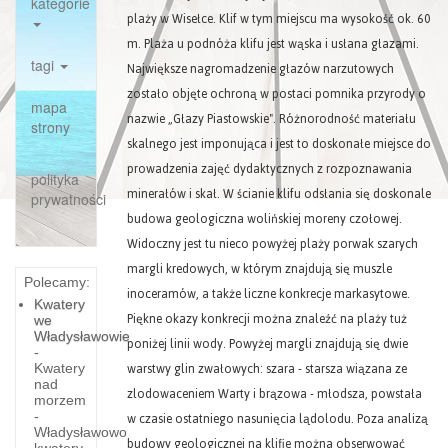
kategorie
plaży w Wisełce. Klif w tym miejscu ma wysokość ok. 60
m. Plaża u podnóża klifu jest wąska i usłana głazami.
tagi
Największe nagromadzenie głazów narzutowych
zostało objęte ochroną w postaci pomnika przyrody o
mapa
nazwie „Głazy Piastowskie". Różnorodność materiału
strony
skalnego jest imponująca i jest to doskonałe miejsce do
prowadzenia zajęć dydaktycznych z rozpoznawania
polityka
minerałów i skał. W ścianie klifu odsłania się doskonale
prywatności
budowa geologiczna wolińskiej moreny czołowej.
Widoczny jest tu nieco powyżej plaży porwak szarych
margli kredowych, w którym znajdują się muszle
Polecamy:
inoceramów, a także liczne konkrecje markasytowe.
Kwatery
Piękne okazy konkrecji można znaleźć na plaży tuż
we
Władysławowie
poniżej linii wody. Powyżej margli znajdują się dwie
-
warstwy glin zwałowych: szara - starsza wiązana ze
Kwatery
nad
zlodowaceniem Warty i brązowa - młodsza, powstała
morzem
w czasie ostatniego nasunięcia lądolodu. Poza analizą
-
Władysławowo
budowy geologicznej na klifie można obserwować
kwatery