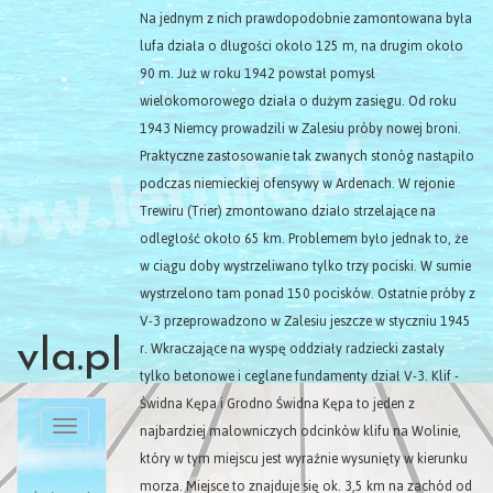
Na jednym z nich prawdopodobnie zamontowana była
lufa działa o długości około 125 m, na drugim około
90 m. Już w roku 1942 powstał pomysł
wielokomorowego działa o dużym zasięgu. Od roku
1943 Niemcy prowadzili w Zalesiu próby nowej broni.
Praktyczne zastosowanie tak zwanych stonóg nastąpiło
podczas niemieckiej ofensywy w Ardenach. W rejonie
Trewiru (Trier) zmontowano działo strzelające na
odległość około 65 km. Problemem było jednak to, że
w ciągu doby wystrzeliwano tylko trzy pociski. W sumie
wystrzelono tam ponad 150 pocisków. Ostatnie próby z
V-3 przeprowadzono w Zalesiu jeszcze w styczniu 1945
vla.pl
r. Wkraczające na wyspę oddziały radziecki zastały
tylko betonowe i ceglane fundamenty dział V-3. Klif -
Świdna Kępa i Grodno Świdna Kępa to jeden z
Toggle
najbardziej malowniczych odcinków klifu na Wolinie,
navigation
który w tym miejscu jest wyraźnie wysunięty w kierunku
morza. Miejsce to znajduje się ok. 3,5 km na zachód od