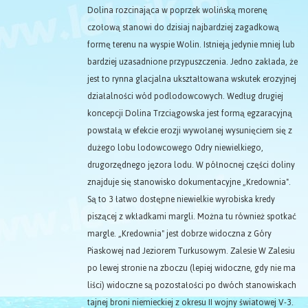
Dolina rozcinająca w poprzek wolińską morenę
czołową stanowi do dzisiaj najbardziej zagadkową
formę terenu na wyspie Wolin. Istnieją jedynie mniej lub
bardziej uzasadnione przypuszczenia. Jedno zakłada, że
jest to rynna glacjalna ukształtowana wskutek erozyjnej
działalności wód podlodowcowych. Według drugiej
koncepcji Dolina Trzciągowska jest formą egzaracyjną
powstałą w efekcie erozji wywołanej wysunięciem się z
dużego lobu lodowcowego Odry niewielkiego,
drugorzędnego jęzora lodu. W północnej części doliny
znajduje się stanowisko dokumentacyjne „Kredownia".
Są to 3 łatwo dostępne niewielkie wyrobiska kredy
piszącej z wkładkami margli. Można tu również spotkać
margle. „Kredownia" jest dobrze widoczna z Góry
Piaskowej nad Jeziorem Turkusowym. Zalesie W Zalesiu
po lewej stronie na zboczu (lepiej widoczne, gdy nie ma
liści) widoczne są pozostałości po dwóch stanowiskach
tajnej broni niemieckiej z okresu II wojny światowej V-3.