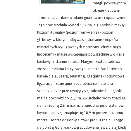
margli powstałych w
okresie kredowym.
Jezioro jest zasilane wodami gruntowymi i opadowymi.
Jego powierzchnia wynosi 5,57 ha, a głębokość maksy-
Poziom iluwialny (poziom wmywania) - poziom
glebowy, w którym odbywa się strącanie związków
mineralnych wyługowanych z poziomu eluwialnego.
Inoceramy - małże występujące powszechnie w okresie
kredowym, skamieniałości. Margiel - skała osadowa
złożona z ziarna kalcytowego i minerałów ilastych o
barwie białej, szarej, brunatnej. Glacjalna - lodowcowa.
Egzaracja - zdzieranie i rozdrabnianie materiału
skalnego przez przesuwający się lodowiec lub lądolód.
malna dochodzi do 21,5 m. Zwierciadło wody znajduje
się na rzędnej 2,6 m n.p.m., a więc dno jeziora stanowi
krypto-depresję i znajduje się 18,9 m poniżej poziomu
morza. Dobrze odsłonięta część profilu znajdującego
się poniżej Góry Piaskowej zbudowana jest z białej kredy