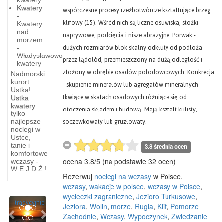
Kwatery
współczesne procesy rzeźbotwórcze kształtujące brzeg
-
klifowy (15). Wśród nich są liczne osuwiska, stożki
Kwatery
nad
napływowe, podcięcia i nisze abrazyjne. Porwak -
morzem
dużych rozmiarów blok skalny odkłuty od podłoża
-
Władysławowo
przez lądolód, przemieszczony na dużą odległość i
kwatery
złożony w obrębie osadów polodowcowych. Konkrecja
Nadmorski
kurort
- skupienie minerałów lub agregatów mineralnych
Ustka!
tkwiące w skałach osadowych różniące się od
Ustka
kwatery
otoczenia składem i budową. Mają kształt kulisty,
tylko
soczewkowaty lub gruzłowaty.
najlepsze
Szlakiem
noclegi w
Ustce,
Reprezentacyjnej
tanie i
3.8 średnia ocen
komfortowe
ocena
3.8
/
5
(na podstawie
32
ocen)
Trasa
wczasy -
W E J D Ź !
wiedzie
Rezerwuj
noclegi na wczasy
w Polsce.
najczęściej
wczasy
,
wakacje w polsce
,
wczasy w Polsce
,
uczęszczanym,
wycieczki zagraniczne
,
Jezioro Turkusowe
,
Previous
Next
tradycyjnie
Jeziora
,
Wolin
,
morze
,
Rugia
,
Klif
,
Pomorze
Zachodnie
,
Wczasy
,
Wypoczynek
,
Zwiedzanie