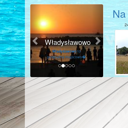
Previous
Next
Na 
2
Władysławowo
Władysławowo
to
Ustka
przepiękna miejscowo�