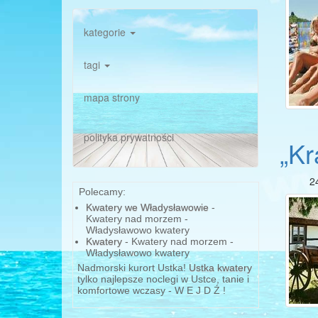
kategorie
tagi
mapa strony
polityka prywatności
„Kr
2
Polecamy:
Kwatery we Władysławowie
-
Kwatery nad morzem -
Władysławowo kwatery
Kwatery
- Kwatery nad morzem -
Władysławowo kwatery
Nadmorski kurort Ustka!
Ustka kwatery
tylko najlepsze noclegi w Ustce, tanie i
komfortowe wczasy - W E J D Ź !