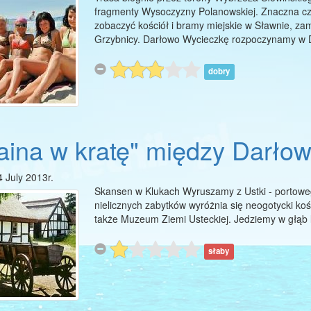
fragmenty Wysoczyzny Polanowskiej. Znaczna cz
zobaczyć kościół i bramy miejskie w Sławnie, 
Grzybnicy. Darłowo Wycieczkę rozpoczynamy w 
dobry
aina w kratę" między Darło
4 July 2013r.
Skansen w Klukach Wyruszamy z Ustki - portoweg
nielicznych zabytków wyróżnia się neogotycki kości
także Muzeum Ziemi Usteckiej. Jedziemy w głąb 
słaby