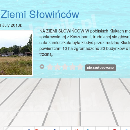
Ziemi Słowińców
4 July 2013r.
NA ZIEMI SŁOWIŃCÓW W pobliskich Klukach moż
spokrewnionej z Kaszubami, trudniącej się głów
Ustka
cała zamieszkała była kiedyś przez rodzinę Kluck
powierzchni 10 ha zgromadzono 20 budynków o ko
jest bardzo znanym
trzciną.
miasteczk
nie zagłosowano