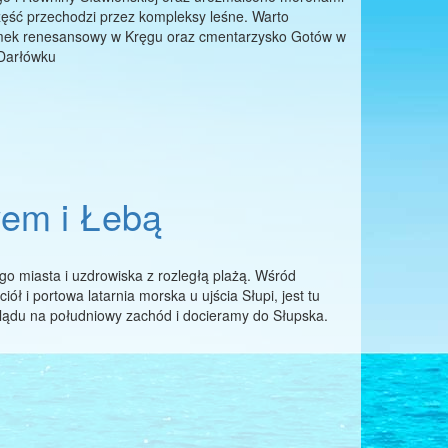
ęść przechodzi przez kompleksy leśne. Warto
zamek renesansowy w Kręgu oraz cmentarzysko Gotów w
Darłówku
wem i Łebą
o miasta i uzdrowiska z rozległą plażą. Wśród
ół i portowa latarnia morska u ujścia Słupi, jest tu
lądu na południowy zachód i docieramy do Słupska.