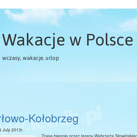
Wakacje w Polsce
wczasy, wakacje, urlop
rłowo-Kołobrzeg
4 July 2013r.
Trasa biegnie przez tereny Wybrzeża Słowińskie