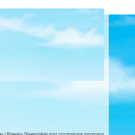
go i Równiny Sławieńskiej oraz urozmaicone morenami