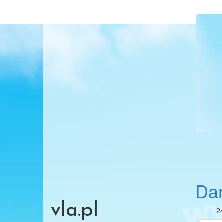
Da
vla.pl
2