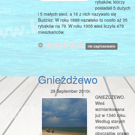
rybaków, którzy
posiadali 5 dużych
i 5 małych sieci, a 16 z nich nazywało się
Budzisz. W roku 1889 nazwisko to nosiło aż 35
rybaków na 79. W roku 1905 wieś liczyła 479
mieszkańców.
nie zagłosowano
Gnieżdżewo
28 September 2010r.
GNIEŻDŻEWO.
Wieś
wzmiankowana
już w 1340 roku.
Według starych
miejscowych
obyczajów, prawo