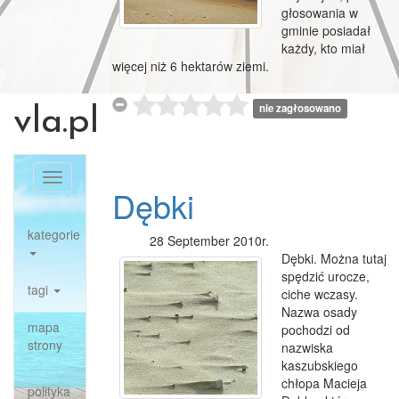
głosowania w
gminie posiadał
każdy, kto miał
więcej niż 6 hektarów ziemi.
nie zagłosowano
vla.pl
Toggle
Dębki
navigation
kategorie
28 September 2010r.
Dębki. Można tutaj
spędzić urocze,
tagi
ciche wczasy.
Nazwa osady
mapa
pochodzi od
strony
nazwiska
kaszubskiego
chłopa Macieja
polityka