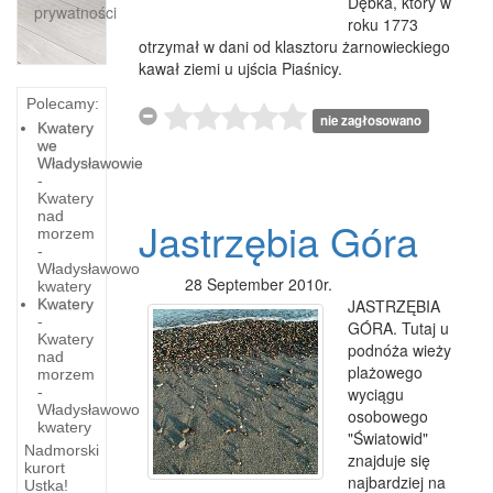
Dębka, który w
prywatności
roku 1773
otrzymał w dani od klasztoru żarnowieckiego
kawał ziemi u ujścia Piaśnicy.
Polecamy:
nie zagłosowano
Kwatery
we
Władysławowie
-
Kwatery
nad
Jastrzębia Góra
morzem
-
Władysławowo
28 September 2010r.
kwatery
Kwatery
JASTRZĘBIA
-
GÓRA. Tutaj u
Kwatery
podnóża wieży
nad
plażowego
morzem
-
wyciągu
Władysławowo
osobowego
kwatery
Sobieszewo
"Światowid"
Źródlana
Nadmorski
-
znajduje się
kurort
Góra,
najbardziej na
Ustka!