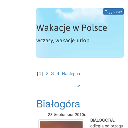
Toggle nav
Wakacje w Polsce
wczasy, wakacje, urlop
[1]
2
3
4
Następna
>
Białogóra
28 September 2010r.
BIAŁOGÓRA,
odległa od brzegu