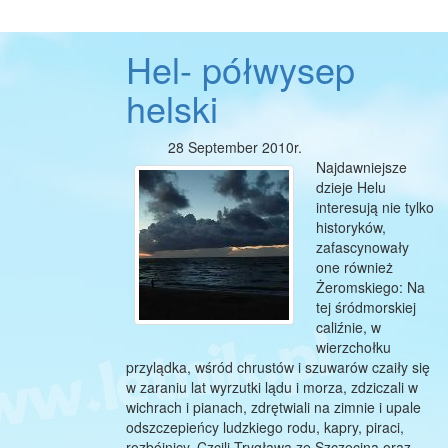
Hel- półwysep
helski
28 September 2010r.
Najdawniejsze
dzieje Helu
interesują nie tylko
historyków,
zafascynowały
one również
Żeromskiego: Na
tej śródmorskiej
caliźnie, w
wierzchołku
przylądka, wśród chrustów i szuwarów czaiły się
w zaraniu lat wyrzutki lądu i morza, zdziczali w
wichrach i pianach, zdrętwiali na zimnie i upale
odszczepieńcy ludzkiego rodu, kapry, piraci,
rozbójnicy. Czcili Trygława ze Szczecina oraz