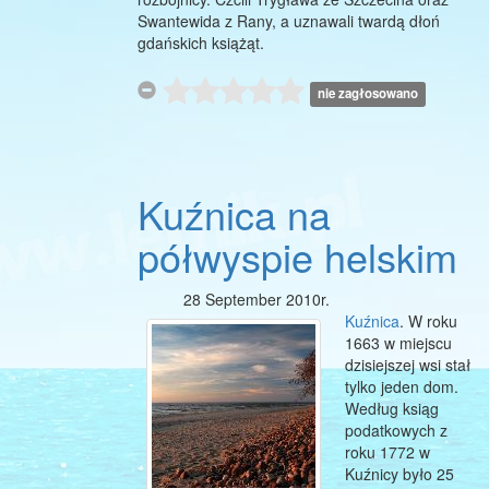
Swantewida z Rany, a uznawali twardą dłoń
gdańskich książąt.
nie zagłosowano
Kuźnica na
półwyspie helskim
28 September 2010r.
Kuźnica
. W roku
1663 w miejscu
dzisiejszej wsi stał
tylko jeden dom.
Według ksiąg
podatkowych z
roku 1772 w
Kuźnicy było 25