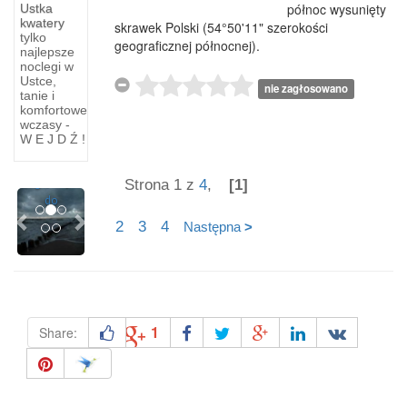
nad
północ wysunięty
Ustka
Stogi
polskim
kwatery
skrawek Polski (54°50'11" szerokości
-
tylko
geograficznej północnej).
Na
najlepsze
noclegi w
Od ujścia
wysokości
Ustce,
idziemy
kmW 55,
nie zagłosowano
tanie i
2300 m
w
komfortowe
na
odległości
wczasy -
W E J D Ź !
południe
1 300 m
kamienną
od
groblą
morza
Strona 1 z
4
,
[1]
Previous
Next
do
jest
2
3
4
Następna
>
1
Share: