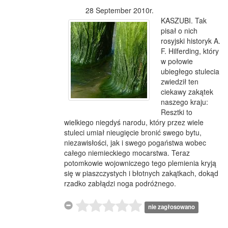
28 September 2010r.
KASZUBI. Tak
pisał o nich
rosyjski historyk A.
F. Hilferding, który
w połowie
ubiegłego stulecia
zwiedził ten
ciekawy zakątek
naszego kraju:
Resztki to
wielkiego niegdyś narodu, który przez wiele
stuleci umiał nieugięcie bronić swego bytu,
niezawisłości, jak i swego pogaństwa wobec
całego niemieckiego mocarstwa. Teraz
potomkowie wojowniczego tego plemienia kryją
się w piaszczystych i błotnych zakątkach, dokąd
rzadko zabłądzi noga podróżnego.
nie zagłosowano