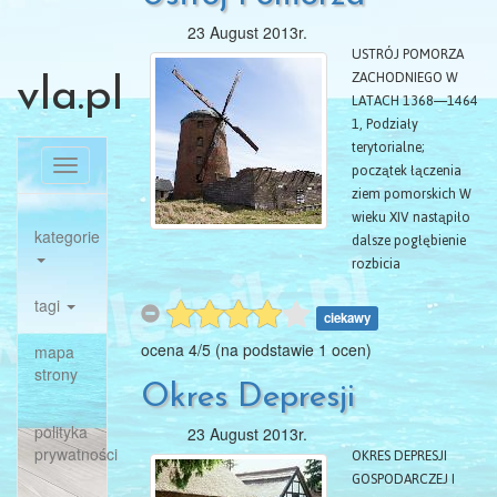
erach — eozoicznej i
wschodzie półwysep
azoicznej — skały są
23 August 2013r.
Zachodniego w Latach
tak już przeobrażone
USTRÓJ POMORZA
skutkiem ciśnienia i
ZACHODNIEGO W
vla.pl
1368-1464
wysokiej
LATACH 1368—1464
temperatury,
1, Podziały
skamieniałości (w
terytorialne;
erze eozoicznej) są
Toggle
początek łączenia
tak naogól nieliczne
navigation
ziem pomorskich W
i źle zachowane, lub
wieku XIV nastąpiło
nawet brak ich
kategorie
dalsze pogłębienie
zupełnie
rozbicia
dzielnicowego
tagi
Pomorza
ciekawy
Zachodniego70.
ocena
4
/
5
(na podstawie
1
ocen)
mapa
Podczas gdy
strony
księstwo szczecińskie
Okres Depresji
nie uległo dalszemu
rozdrobnieniu mimo
polityka
23 August 2013r.
Gospodarczej i Walk
okresowych
prywatności
OKRES DEPRESJI
współrządów kilku
GOSPODARCZEJ I