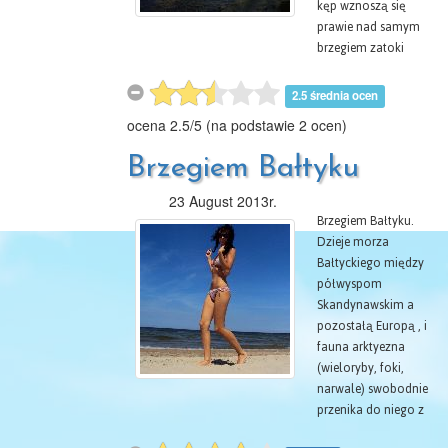
kęp wznoszą się
prawie nad samym
brzegiem zatoki
Puckiej, oddzielone
od morza dość
2.5 średnia ocen
wąskim rąbkiem
ocena
2.5
/
5
(na podstawie
2
ocen)
plaży; nad Wielkiem
morzem wzdłuż
Brzegiem Bałtyku
Kępy Swarzewskiej
plaża jest szersza, a
23 August 2013r.
między zach.
Brzegiem Bałtyku.
Jastrzębią Górą a
Dzieje morza
rzeczką Piaśnicą
Bałtyckiego między
krawędź Kępy Puckiej
półwyspom
cofa się w głąb lądu,
Skandynawskim a
i między nią a
pozostałą Europą , i
morzem
fauna arktyezna
rozpościerają się
(wieloryby, foki,
wielkie torfowiska
narwale) swobodnie
(biota Karwińskie,
przenika do niego z
Bielawskie). Wody
oceanu
rzeki Piaśuicy,