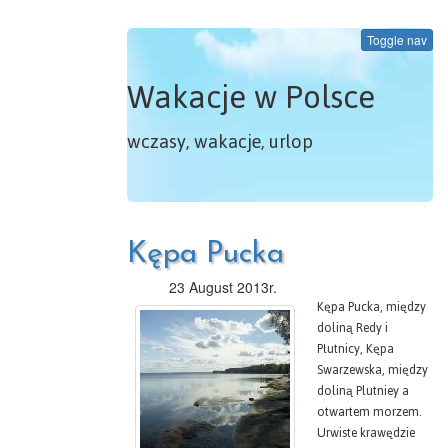
Toggle nav
Wakacje w Polsce
wczasy, wakacje, urlop
Kępa Pucka
23 August 2013r.
Kępa Pucka, między
doliną Redy i
Płutnicy, Kępa
Swarzewska, między
doliną Plutniey a
otwartem morzem.
Urwiste krawędzie