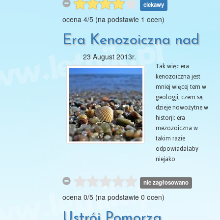
Lodowatego; iły i
ciekawy
piaski z muszelkami
ocena
4
/
5
(na podstawie
1
ocen)
charakterystycznego
dla wód polarnych
Era Kenozoiczna nad
małża, Yoldia
arctica. który żyje
23 August 2013r.
Bałtykiem
obecnie jeszcze kolo
Tak więc era
brzegów Szpicbergu i
kenozoiczna jest
w morzu Bialcm,
mniej więcej tem w
znajdujemy w wielu
geologji, czem są
miejscach nad
dzieje nowożytne w
Bałtykiem są one,
historji; era
między innemi,
mezozoiczna w
dowodem łączności
takim razie
Bałtyku z oceanem
odpowiadałaby
Lodowatym. To
niejako
yokljowe morze
średniowieczu, a
niebawem
paleozoiczna —
nie zagłosowano
przeobraża się w
dziejom
ocena
0
/
5
(na podstawie
0
ocen)
jezioro: skutkiem
starożytnym. W
dźwignięcia się lądu
dwóch pozostałych
Ustrój Pomorza
na zachodzie i na