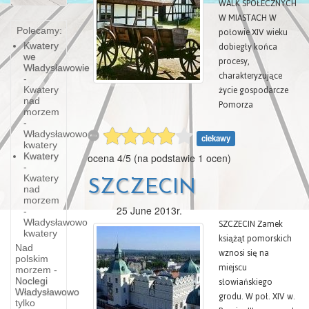
Społecznych w
książąt (Swię-tobór i
WALK SPOŁECZNYCH
Bogusław VII: 1372
W MIASTACH W
—1404, Otto II i
Miastach Pomorskich
połowie XIV wieku
Polecamy:
Kazimierz V: 1413—
dobiegły końca
Kwatery
1428),
we
procesy,
Władysławowie
charakteryzujące
-
życie gospodarcze
Kwatery
nad
Pomorza
morzem
Zachodniego w
-
poprzedzającym
Władysławowo
ciekawy
kwatery
stuleciu. Proces
Kwatery
ocena
4
/
5
(na podstawie
1
ocen)
osadniczy
-
doprowadził do
Kwatery
SZCZECIN
nad
zasiedlenia
morzem
olbrzymiej
25 June 2013r.
-
większości terenów,
SZCZECIN Zamek
Władysławowo
nadających się pod
kwatery
książąt pomorskich
uprawę; kolonizacja,
Nad
wznosi się na
polskim
objąwszy nawet
miejscu
morzem -
Jak
niektóre ziemie
słowiańskiego
Noclegi
bardzo ubogie pod
Władysławowo
Zwiedzać
grodu. W poł. XIV w.
tylko
względem jakości